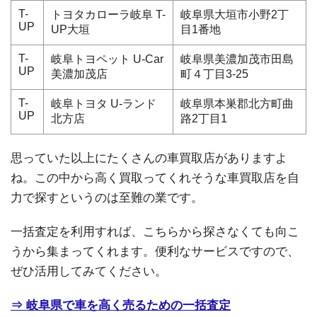
T-
トヨタカローラ岐阜 T-
岐阜県大垣市小野2丁
UP
UP大垣
目1番地
T-
岐阜トヨペット U-Car
岐阜県美濃加茂市田島
UP
美濃加茂店
町４丁目3-25
T-
岐阜トヨタ U-ランド
岐阜県本巣郡北方町曲
UP
北方店
路2丁目1
思っていた以上にたくさんの車買取店がありますよ
ね。この中から高く買取ってくれそうな車買取店を自
力で探すというのは至難の業です。
一括査定を利用すれば、こちらから探さなくても向こ
うから集まってくれます。便利なサービスですので、
ぜひ活用してみてください。
⇒ 岐阜県で車を高く売るための一括査定