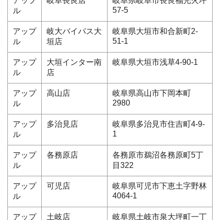
アップ
岐阜長良店
岐阜県岐阜市長良福光火坪
57-5
ル
アップ
岐大バイパス大
岐阜県大垣市和合新町2-
51-1
ル
垣店
アップ
大垣インター南
岐阜県大垣市浅草4-90-1
ル
店
アップ
高山店
岐阜県高山市下岡本町
2980
ル
アップ
多治見店
岐阜県多治見市住吉町4-9-
1
ル
アップ
各務原店
各務原市鵜沼各務原町5丁
ル
目322
アップ
可児店
岐阜県可児市下恵土字野林
4064-1
ル
アップ
土岐店
岐阜県土岐市泉大坪町一丁