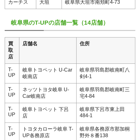
カーチス
大垣
岐阜県大垣市南頬町4-73
岐阜県のT-UPの店舗一覧（14店舗）
買
店舗名
住所
取
店
T-
岐阜トヨペット U-Car
岐阜県羽島郡岐南町八
UP
岐南店
剣4-1
T-
ネッツトヨタ岐阜 U-
岐阜県羽島郡岐南町三
UP
Car岐南店
宅4-84
T-
岐阜トヨペット 下呂
岐阜県下呂市東上田
UP
484-1
店
T-
トヨタカローラ岐阜 T-
岐阜県各務原市那加桐
UP
UP各務原店
野外８番138