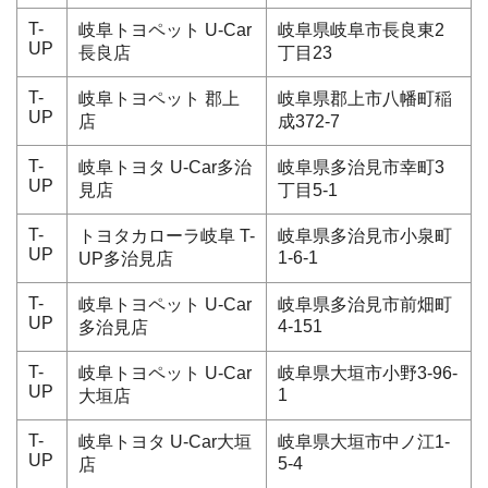
T-
岐阜トヨペット U-Car
岐阜県岐阜市長良東2
UP
長良店
丁目23
T-
岐阜トヨペット 郡上
岐阜県郡上市八幡町稲
UP
店
成372-7
T-
岐阜トヨタ U-Car多治
岐阜県多治見市幸町3
UP
見店
丁目5-1
T-
トヨタカローラ岐阜 T-
岐阜県多治見市小泉町
UP
1-6-1
UP多治見店
T-
岐阜トヨペット U-Car
岐阜県多治見市前畑町
UP
4-151
多治見店
T-
岐阜トヨペット U-Car
岐阜県大垣市小野3-96-
UP
1
大垣店
T-
岐阜トヨタ U-Car大垣
岐阜県大垣市中ノ江1-
UP
5-4
店