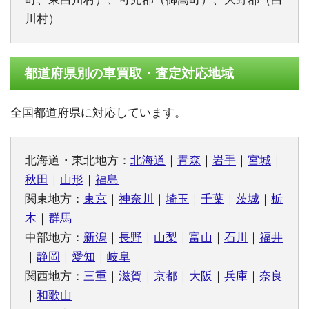
川村）
都道府県別の車買取・査定対応地域
全国都道府県に対応しています。
北海道・東北地方：
北海道
｜
青森
｜
岩手
｜
宮城
｜
秋田
｜
山形
｜
福島
関東地方：
東京
｜
神奈川
｜
埼玉
｜
千葉
｜
茨城
｜
栃
木
｜
群馬
中部地方：
新潟
｜
長野
｜
山梨
｜
富山
｜
石川
｜
福井
｜
静岡
｜
愛知
｜
岐阜
関西地方：
三重
｜
滋賀
｜
京都
｜
大阪
｜
兵庫
｜
奈良
｜
和歌山