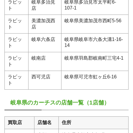
ラビッ
岐阜多治見
岐阜県多治見市太平町6-
107-1
ト
店
ラビッ
美濃加茂西
岐阜県美濃加茂市西町5-56
ト
店
ラビッ
岐阜六条店
岐阜県岐阜市六条大溝1-16-
14
ト
ラビッ
岐南店
岐阜県羽島郡岐南町三宅4-1
ト
ラビッ
西可児店
岐阜県可児市虹ヶ丘6-16
ト
岐阜県のカーチスの店舗一覧（1店舗）
買取店
店舗名
住所