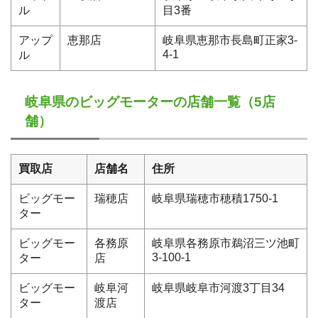
ル
目3番
アップ
恵那店
岐阜県恵那市長島町正家3-
4-1
ル
岐阜県のビッグモーターの店舗一覧（5店
舗）
買取店
店舗名
住所
ビッグモー
瑞穂店
岐阜県瑞穂市穂積1750-1
ター
ビッグモー
各務原
岐阜県各務原市鵜沼三ツ池町
3-100-1
ター
店
ビッグモー
岐阜河
岐阜県岐阜市河渡3丁目34
ター
渡店