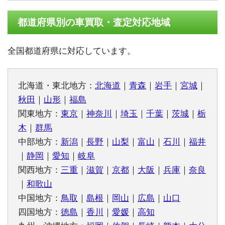
都道府県別の車買取・査定対応地域
全国都道府県に対応しています。
北海道・東北地方：
北海道
｜
青森
｜
岩手
｜
宮城
｜
秋田
｜
山形
｜
福島
関東地方：
東京
｜
神奈川
｜
埼玉
｜
千葉
｜
茨城
｜
栃
木
｜
群馬
中部地方：
新潟
｜
長野
｜
山梨
｜
富山
｜
石川
｜
福井
｜
静岡
｜
愛知
｜
岐阜
関西地方：
三重
｜
滋賀
｜
京都
｜
大阪
｜
兵庫
｜
奈良
｜
和歌山
中国地方：
鳥取
｜
島根
｜
岡山
｜
広島
｜
山口
四国地方：
徳島
｜
香川
｜
愛媛
｜
高知