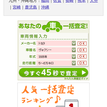
九州・沖縄地方：
福岡
｜
佐賀
｜
長崎
｜
熊本
｜
大分
｜
宮崎
｜
鹿児島
｜
沖縄